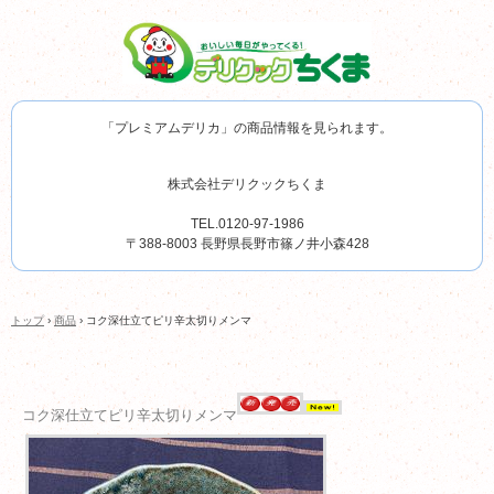
「プレミアムデリカ」の商品情報を見られます。
株式会社デリクックちくま
TEL.0120-97-1986
〒388-8003 長野県長野市篠ノ井小森428
トップ
›
商品
›
コク深仕立てピリ辛太切りメンマ
コク深仕立てピリ辛太切りメンマ